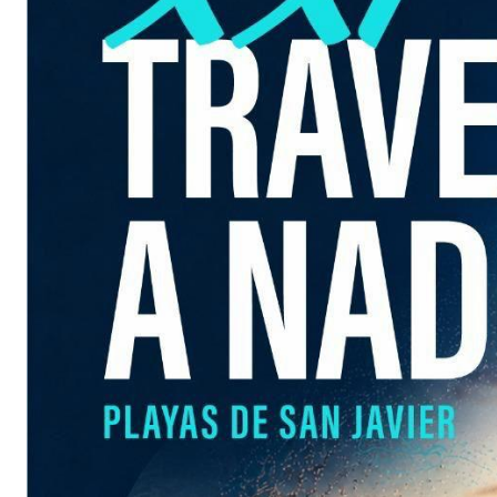
Una jorna
ambiente 
¡Prepárate
Javier!