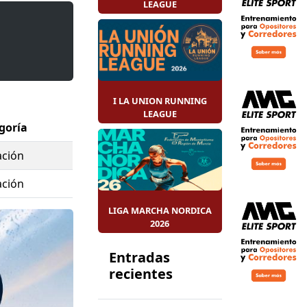
LEAGUE
to de San
 de Murcia
ás la 3ª
I LA UNION RUNNING
LEAGUE
goría
ación
ación
r Menor (Gran
LIGA MARCHA NORDICA
2026
ite de
Entradas
recientes
e Aguas