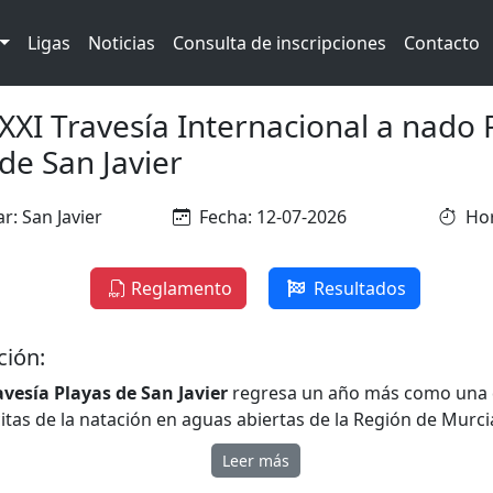
Ligas
Noticias
Consulta de inscripciones
Contacto
XXI Travesía Internacional a nado 
de San Javier
r: San Javier
Fecha: 12-07-2026
Hor
Reglamento
Resultados
ción:
vesía Playas de San Javier
regresa un año más como una 
itas de la natación en aguas abiertas de la Región de Murci
2 de julio de 2026, nadadores de todos los niveles volverán
Leer más
periencia única en las aguas del Mar Mediterráneo, en ple