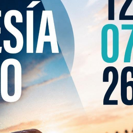
da deportiva perfecta para disfrutar del mar, la competición
de una travesía ya consolidada dentro del calendario regio
 para lanzarte al agua y vivir la emoción de la XXI Travesía