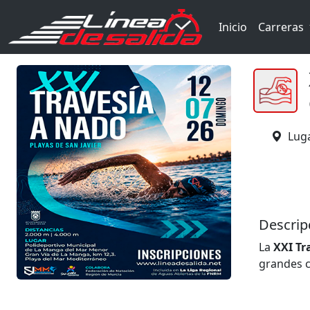
Inicio
Carreras
Luga
Descrip
La
XXI Tra
grandes c
domingo 1
de una ex