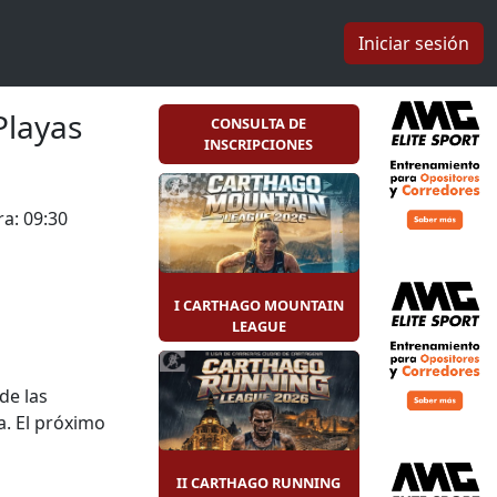
Iniciar sesión
Playas
CONSULTA DE
INSCRIPCIONES
a: 09:30
I CARTHAGO MOUNTAIN
LEAGUE
de las
a. El próximo
 a disfrutar
no corazón de
II CARTHAGO RUNNING