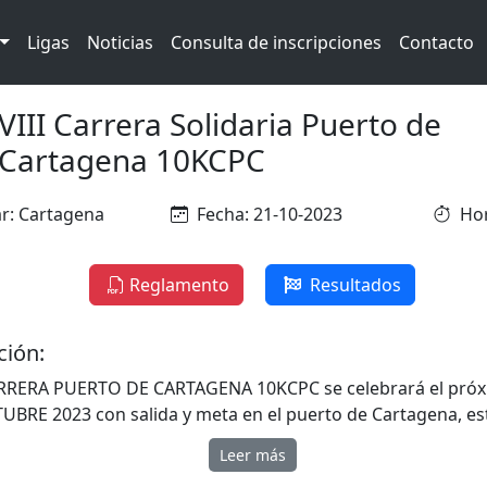
Ligas
Noticias
Consulta de inscripciones
Contacto
VIII Carrera Solidaria Puerto de
Cartagena 10KCPC
r: Cartagena
Fecha: 21-10-2023
Hor
Reglamento
Resultados
ción:
CARRERA PUERTO DE CARTAGENA 10KCPC se celebrará el pró
UBRE 2023 con salida y meta en el puerto de Cartagena, e
da por la AUTORIDAD PORTUARIA DE CARTAGENA / CD RU
Leer más
 con la colaboración del Excmo. Ayuntamiento de Cartage