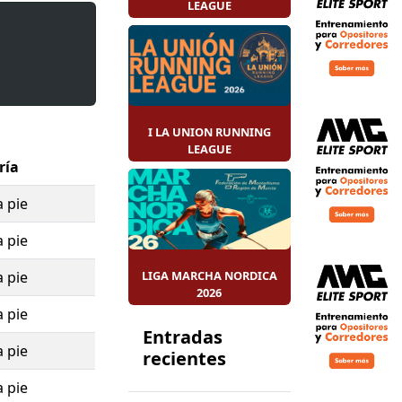
LEAGUE
to
rera 10k y
de los más
I LA UNION RUNNING
LEAGUE
ría
a pie
a pie
a pie
LIGA MARCHA NORDICA
2026
a pie
Entradas
a pie
recientes
a pie