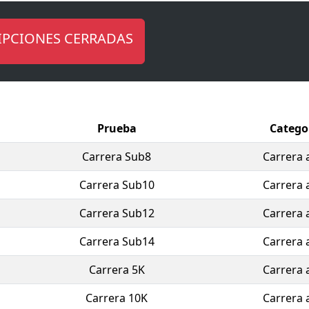
n de Atletismo de la Región de Murcia.
CPC 2023 CARRERA SOLIDARIA PUERTO DE CARTAGENA Circui
IPCIONES CERRADAS
o RFEA, consta de varias pruebas: Marcha Senderista, Car
k. Además, habrá otras distancias adaptadas a las edades 
la casa.
perder esta fiesta del deporte?
Prueba
Catego
Carrera Sub8
Carrera 
Carrera Sub10
Carrera 
Carrera Sub12
Carrera 
Carrera Sub14
Carrera 
Carrera 5K
Carrera 
Carrera 10K
Carrera 