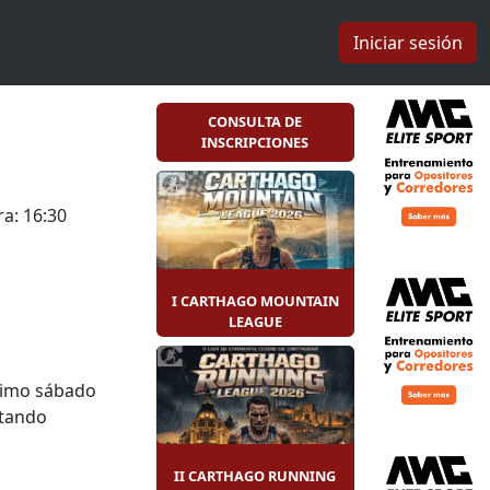
Iniciar sesión
CONSULTA DE
INSCRIPCIONES
a: 16:30
I CARTHAGO MOUNTAIN
LEAGUE
ximo sábado
stando
NTRITON
na y la
II CARTHAGO RUNNING