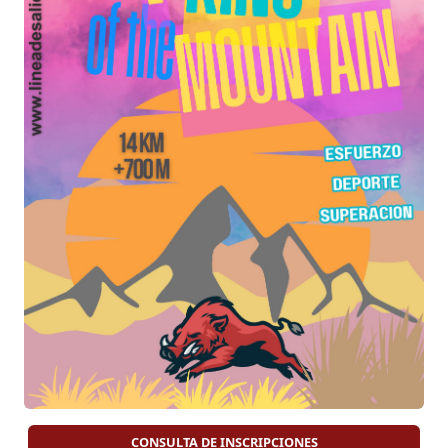
Fecha y Hora:
Marca el 16 de febrero de
2025 en tu calendario y prepárate para la
acción a las 09:30.
¿Te atreves a desafiar tus límites y convertirte en
el próximo "King of the Mountain"? Únete a
nosotros en este emocionante evento donde la
naturaleza, el esfuerzo y la determinación se
fusionan para crear una experiencia inolvidable.
¡Prepárate para vivir la aventura en estado puro!
CONSULTA DE INSCRIPCIONES