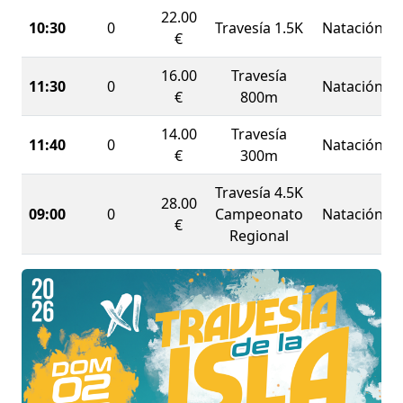
1,5 Kilómetros
(mayores de 16 años). Los más
22.00
10:30
0
Travesía 1.5K
Natación
jóvenes también tendrán su espacio en las
€
pruebas de promoción: una
competitiva de 800
16.00
Travesía
metros
, puntuable para el Campeonato Regional,
11:30
0
Natación
€
800m
y una
no competitiva de 300 metros
, perfecta
para iniciarse.
14.00
Travesía
11:40
0
Natación
€
300m
¡Os esperamos para disfrutar de una jornada
histórica de deporte en Pulpí!
Travesía 4.5K
28.00
09:00
0
Campeonato
Natación
€
Regional