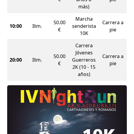
de 10km para la “carrera nocturna” y de 2km
más)
para la carrera de “jóvenes guerreros”.
Marcha
50.00
Carrera a
10:00
Ilim.
senderista
€
pie
10K
Carrera
Jóvenes
50.00
Carrera a
20:00
Ilim.
Guerreros
€
pie
2K (10 - 15
años)