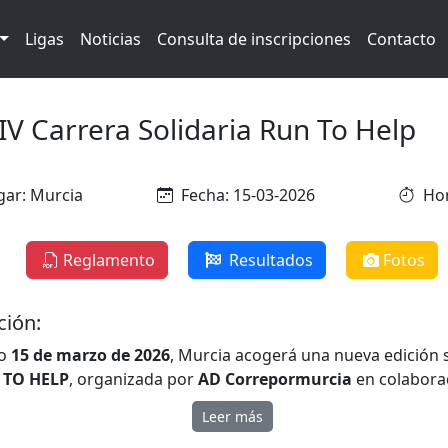
Ligas
Noticias
Consulta de inscripciones
Contacto
IV Carrera Solidaria Run To Help
gar: Murcia
Fecha: 15-03-2026
Hor
Reglamento
Resultados
Fotos
ción:
mo
15 de marzo de 2026
, Murcia acogerá una nueva edición s
 TO HELP
, organizada por
AD Correpormurcia
en colaborac
ón de Antiguos Alumnos de Nelva y Monteagudo
.
Leer más
 deportivo y benéfico cuya recaudación irá destinada al
As