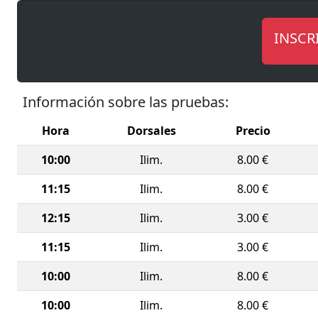
Ancianos
solidarid
INSCR
La jornad
🏃‍♂️
Carre
🚶‍♀️
Marcha
Información sobre las pruebas:
👧🧒
Car
Hora
Dorsales
Precio
Con salid
10:00
Ilim.
8.00 €
perfecta 
¡Corre, 
11:15
Ilim.
8.00 €
12:15
Ilim.
3.00 €
11:15
Ilim.
3.00 €
10:00
Ilim.
8.00 €
10:00
Ilim.
8.00 €