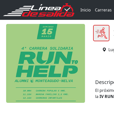
Inicio
Carreras
Lu
Descrip
El próxi
la
IV RUN
Asociaci
Un evento