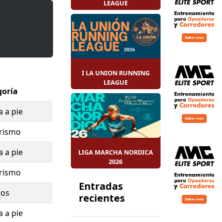
LEAGUE
nvivencia y
iveles
:
I LA UNION RUNNING
LEAGUE
goría
s una cita
a a pie
usa solidaria.
rismo
a a pie
LIGA MARCHA NORDICA
2026
rismo
Entradas
ros
recientes
a a pie