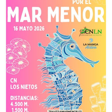
deporte, el compañerismo y el entorno
privilegiado del Mar Menor.
👥 La travesía cuenta con
categorías desde los
14 años hasta Máster 5 (+69)
, y está abierta
tanto a
nadadores federados como no
federados
, cumpliendo con los requisitos
establecidos para cada distancia.
🏅 Tras la competición, se celebrará la
entrega
de premios
y, como broche final, una
comida
para todos los participantes
, fomentando la
convivencia y el espíritu deportivo.
Un evento imprescindible para los amantes de la
natación en aguas abiertas, en un enclave natural
incomparable y con un ambiente que hace de
esta travesía una experiencia inolvidable. 🌊🏊‍♂️