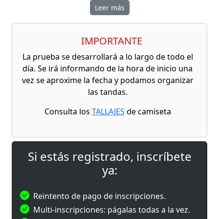
del Pinatar con una competición que pondrá a
Leer más
prueba la
resistencia, fuerza, velocidad y
capacidad de superación
de todos sus
participantes.
IMPORTANTE
Este espectacular evento combina
tramos de
La prueba se desarrollará a lo largo de todo el
carrera a pie
con
8 estaciones de ejercicios
día. Se irá informando de la hora de inicio una
funcionales de alta intensidad
, ofreciendo un
vez se aproxime la fecha y podamos organizar
formato dinámico y exigente, ideal tanto para
las tandas.
deportistas experimentados como para quienes
Consulta los
TALLAJES
de camiseta
buscan un nuevo reto.
La prueba contará con cuatro modalidades:
Élite,
Intermedio, Teams y Popular
, permitiendo
Si estás registrado, inscríbete
competir de forma individual, por parejas o en
ya:
equipos de cuatro personas, adaptándose a
diferentes niveles y objetivos. Las modalidades
Élite, Intermedio y Teams
tendrán carácter
Reintento de pago de inscripciones.
competitivo, premiando a los mejores
Multi-inscripciones: págalas todas a la vez.
clasificados de cada categoría, mientras que la