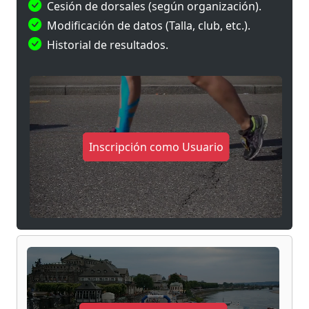
Cesión de dorsales (según organización).
modalidad
Popular
está pensada para disfrutar
Modificación de datos (Talla, club, etc.).
de la experiencia sin presión competitiva, con
Historial de resultados.
premio finisher para todos los participantes
que completen el recorrido.
Si buscas un desafío diferente, donde combinar
carrera y ejercicios funcionales en un ambiente
de competición y compañerismo, el
Desafío
Inscripción como Usuario
Hybrid Race San Pedro del Pinatar
es una cita
que no te puedes perder.
¿Estás preparado para
superar el reto?