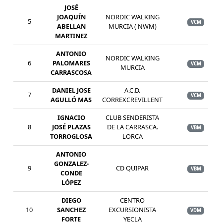
JOSÉ
JOAQUÍN
NORDIC WALKING
5
VCM
ABELLAN
MURCIA ( NWM)
MARTINEZ
ANTONIO
NORDIC WALKING
6
PALOMARES
VCM
MURCIA
CARRASCOSA
DANIEL JOSE
A.C.D.
7
VCM
AGULLÓ MAS
CORREXCREVILLENT
IGNACIO
CLUB SENDERISTA
8
JOSÉ PLAZAS
DE LA CARRASCA.
VBM
TORROGLOSA
LORCA
ANTONIO
GONZALEZ-
9
CD QUIPAR
VBM
CONDE
LÓPEZ
DIEGO
CENTRO
10
SANCHEZ
EXCURSIONISTA
VDM
FORTE
YECLA