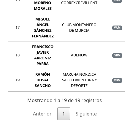
VDM
MORENO
CORREXCREVILLENT
MORALES
MIGUEL
ÁNGEL
CLUB MONTANERO
17
VAM
SÁNCHEZ
DE MURCIA
FERNÁNDEZ
FRANCISCO
JAVIER
18
ADENOW
VBM
ARRÓNIZ
PARRA
RAMÓN
MARCHA NORDICA
19
DOVAL
SALUD AVENTURA Y
VDM
SANCHO
DEPORTE
Mostrando 1 a 19 de 19 registros
Anterior
1
Siguiente