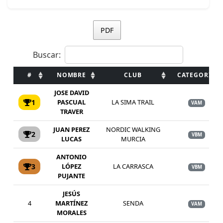
PDF
Buscar:
#
NOMBRE
CLUB
CATEGORÍA
JOSE DAVID
1
PASCUAL
LA SIMA TRAIL
VAM
TRAVER
JUAN PEREZ
NORDIC WALKING
2
VBM
LUCAS
MURCIA
ANTONIO
3
LÓPEZ
LA CARRASCA
VBM
PUJANTE
JESÚS
4
MARTÍNEZ
SENDA
VAM
MORALES