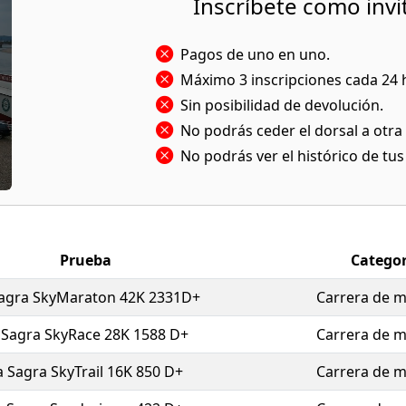
Inscríbete como invi
da perfecta para los amantes del trail running, donde la du
el desafío personal y la espectacularidad del entorno natura
Pagos de uno en uno.
para ofrecer una experiencia inolvidable en uno de los en
cos del norte de Granada.
Máximo 3 inscripciones cada 24 
Sin posibilidad de devolución.
No podrás ceder el dorsal a otra
No podrás ver el histórico de tu
Prueba
Categor
Sagra SkyMaraton 42K 2331D+
Carrera de 
 Sagra SkyRace 28K 1588 D+
Carrera de 
a Sagra SkyTrail 16K 850 D+
Carrera de 