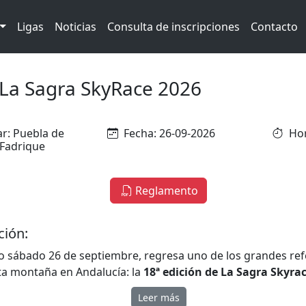
Ligas
Noticias
Consulta de inscripciones
Contacto
La Sagra SkyRace 2026
r: Puebla de
Fecha: 26-09-2026
Hor
Fadrique
Reglamento
ción:
o sábado 26 de septiembre, regresa uno de los grandes ref
alta montaña en Andalucía: la
18ª edición de La Sagra Skyra
a por el Excmo. Ayuntamiento de Puebla de Don Fadrique 
Leer más
ión con el Club Senderista “Piedra de la Rendija”.