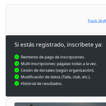
Con salid
cerca de
exigentes
Track Sky
🏔️
Modal
🥇
La Sa
Si estás registrado, inscríbete ya:
42 km | +
🥈
La Sa
Reintento de pago de inscripciones.
28 km | +
Multi-inscripciones: págalas todas a la vez.
Desde la 
Cesión de dorsales (según organización).
🥉
La Sag
Modificación de datos (Talla, club, etc.).
16 km | +
Historial de resultados.
🚶
La Sa
12,43 km 