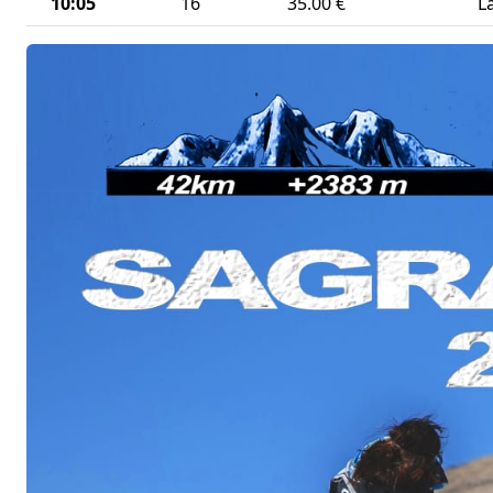
10:05
16
35.00 €
L