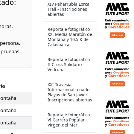
tado:
reza del
XIV Peñarrubia Lorca
Trail - Inscripciones
l se
abiertas
claves más
horas.
Reportaje fotográfico
XXI Media Maratón de
Montaña y 10.5 K de
 persona.
Calasparra
s pruebas.
Reportaje fotográfico
II Cross Solidario
Vedruna
XXI Travesía
ía
Internacional a nado
Playas de San Javier -
montaña
Inscripciones abiertas
montaña
Reportaje fotográfico
VI Carrera Popular
montaña
Virgen del Mar