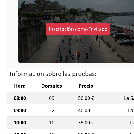
Una jorna
terreno, 
combinan 
emblemáti
Inscripción como Invitado
Información sobre las pruebas:
Hora
Dorsales
Precio
08:00
69
50.00 €
La 
09:00
22
40.00 €
La
10:00
10
35.00 €
L