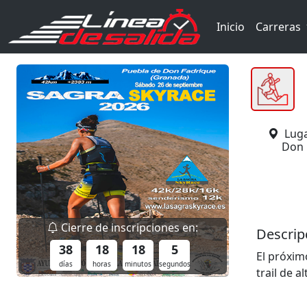
Inicio
Carreras
Luga
Don 
Cierre de inscripciones en:
Descrip
38
18
18
4
El próxim
días
horas
minutos
segundos
trail de 
organizad
colaborac