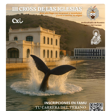
senderista
y
cross infantil
(con distintas distancias
según la edad).
Deporte, solidaridad e historia se unen en una cita
única en Cartagena. ¡No te la pierdas!